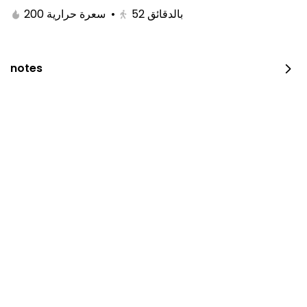
200 سعرة حرارية
•
52
بالدقائق
notes
Chicken On Coal
600 سعرة حرارية • 0 نصف حبة
⁨⁦‪‬ 23⁩