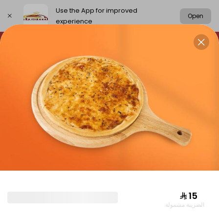
Use the App for improved
Open
experience
Select address
chickens
rice
meat
Grills
CHICKENS
⁨⁦‪‬ 15⁩
الضريبة مشمولة