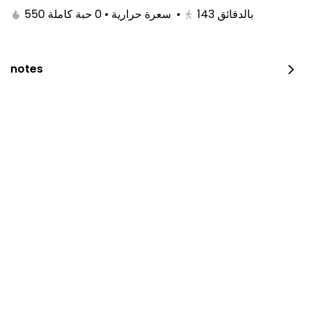
550 سعرة حرارية • 0 حبة كاملة
•
143
بالدقائق
notes
Chicken On Coal
600 سعرة حرارية • 0 نصف حبة
⁨⁦‪‬ 23⁩