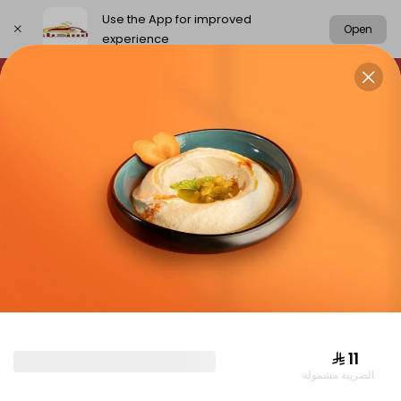
Use the App for improved
Open
experience
Select address
chickens
rice
meat
Grills
CHICKENS
⁨⁦‪‬ 11⁩
الضريبة مشمولة