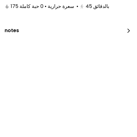
175 سعرة حرارية • 0 حبة كاملة
•
45
بالدقائق
notes
Chicken On Coal
600 سعرة حرارية • 0 نصف حبة
⁨⁦‪‬ 23⁩