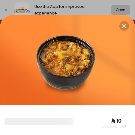
Use the App for improved
Open
experience
Select address
chickens
rice
meat
Grills
CHICKENS
⁨⁦‪‬ 10⁩
الضريبة مشمولة