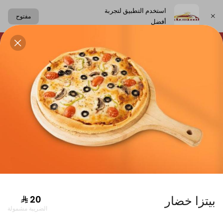
استخدم التطبيق لتجربة
مفتوح
أفضل
اختر العنوان
لحلويات
الساندوتشات
الكعك اللبناني
المشروبات
دجاج
بيتزا خضار
الضريبة مشمولة