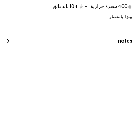
400 سعرة حرارية
•
104
بالدقائق
بيتزا بالخضار
notes
دجاج فحم
600 kcal • 0 1_2_piece