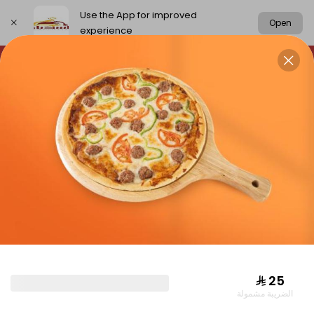
Use the App for improved
Open
experience
Select address
chickens
rice
meat
Grills
CHICKENS
⁨⁦‪‬ 25⁩
الضريبة مشمولة