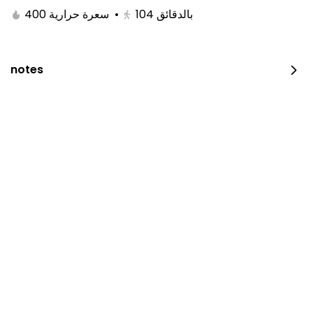
400 سعرة حرارية
•
104
بالدقائق
notes
Chicken On Coal
600 سعرة حرارية • 0 نصف حبة
⁨⁦‪‬ 23⁩