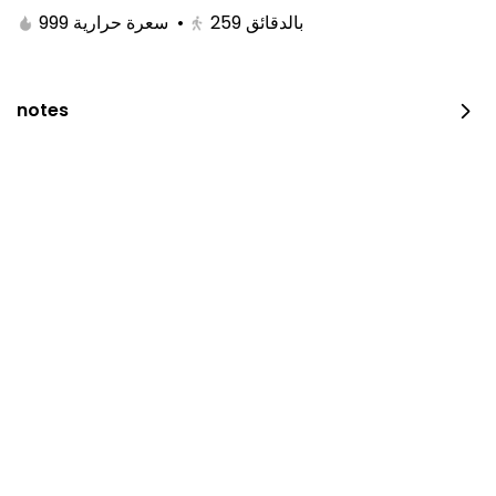
999 سعرة حرارية
•
259
بالدقائق
notes
Chicken On Coal
600 سعرة حرارية • 0 نصف حبة
⁨⁦‪‬ 23⁩