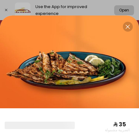
Use the App for improved
Open
experience
Select address
chickens
rice
meat
Grills
CHICKENS
⁨⁦‪‬ 35⁩
الضريبة مشمولة