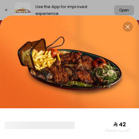
Use the App for improved
Open
experience
Select address
chickens
rice
meat
Grills
CHICKENS
⁨⁦‪‬ 42⁩
الضريبة مشمولة