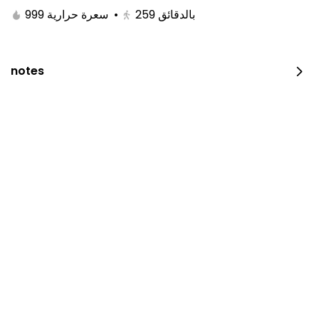
999 سعرة حرارية
•
259
بالدقائق
notes
Chicken On Coal
600 سعرة حرارية • 0 نصف حبة
⁨⁦‪‬ 23⁩