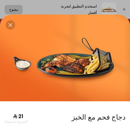
استخدم التطبيق لتجربة
مفتوح
أفضل
اختر العنوان
لحلويات
الساندوتشات
الكعك اللبناني
المشروبات
دجاج
دجاج فحم مع الخبز
الضريبة مشمولة