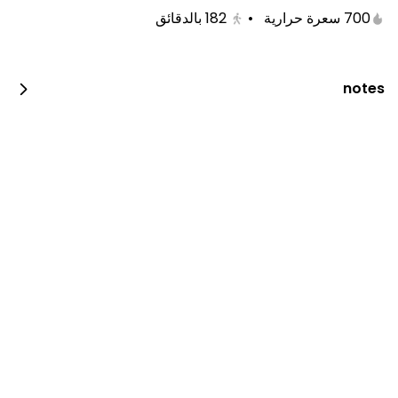
700 سعرة حرارية
•
182
بالدقائق
notes
دجاج فحم
600 kcal • 0 1_2_piece