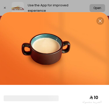
Use the App for improved
Open
experience
Select address
chickens
rice
meat
Grills
CHICKENS
⁨⁦‪‬ 10⁩
الضريبة مشمولة