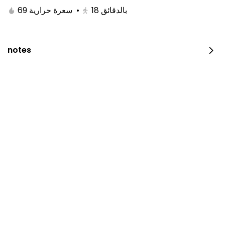
69 سعرة حرارية
•
18
بالدقائق
notes
Chicken On Coal
600 kcal • 0 ½ piece
⁨⁦‪‬ 23⁩