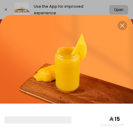
Use the App for improved
Open
experience
Select address
chickens
rice
meat
Grills
CHICKENS
⁨⁦‪‬ 15⁩
الضريبة مشمولة