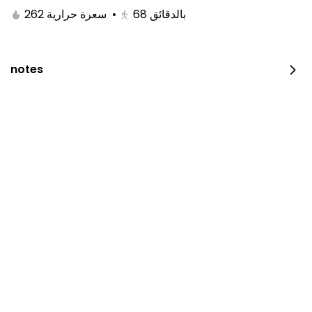
262 سعرة حرارية
•
68
بالدقائق
notes
Chicken On Coal
600 سعرة حرارية • 0 نصف حبة
⁨⁦‪‬ 23⁩