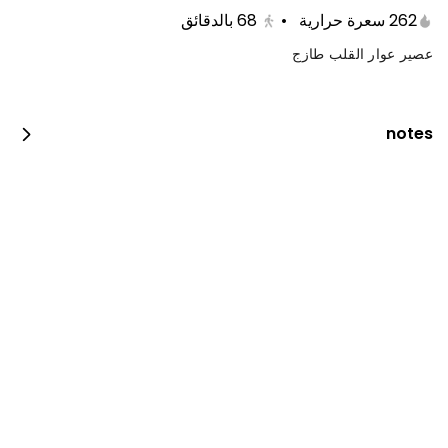
262 سعرة حرارية
•
68
بالدقائق
عصير عوار القلب طازج
notes
دجاج فحم
600 kcal • 0 1_2_piece