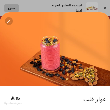
استخدم التطبيق لتجربة
مفتوح
أفضل
اختر العنوان
لحلويات
الساندوتشات
الكعك اللبناني
المشروبات
دجاج
عوار قلب
الضريبة مشمولة