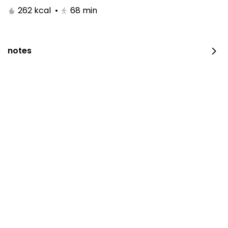
262 kcal
•
68
min
notes
Chicken On Coal
600 kcal • 0 ½ piece
⁨⁦‪‬ 23⁩