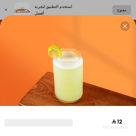
استخدم التطبيق لتجربة
مفتوح
أفضل
اختر العنوان
chickens
rice
meat
Grills
CHICKENS
⁨⁦‪‬ 12⁩
VAT included