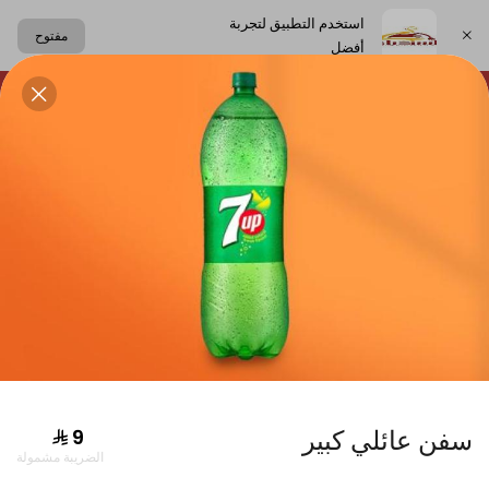
استخدم التطبيق لتجربة
مفتوح
أفضل
اختر العنوان
لحلويات
الساندوتشات
الكعك اللبناني
المشروبات
دجاج
سفن عائلي كبير
الضريبة مشمولة