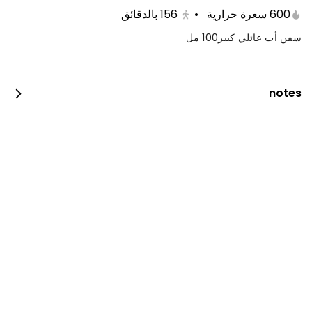
600 سعرة حرارية
•
156
بالدقائق
سفن أب عائلي كبير100 مل
notes
دجاج فحم
600 kcal • 0 1_2_piece