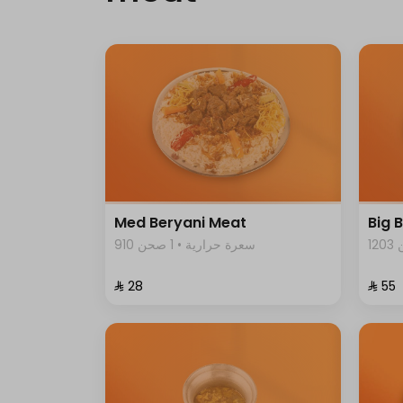
Med Beryani Meat
Big 
910 سعرة حرارية • 1 صحن
⁨⁦‪‬ 28⁩
⁨⁦‪‬ 55⁩