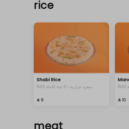
rice
Shabi Rice
Mand
1505 سعرة حرارية • 0 حبة كاملة
⁨⁦‪‬ 9⁩
⁨⁦‪‬ 10⁩
meat