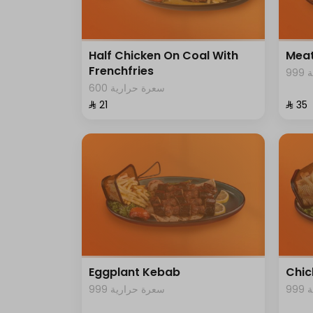
Half Chicken On Coal With
Meat
Frenchfries
9
600 سعرة حرارية
⁨⁦‪‬ 21⁩
⁨⁦‪‬ 35⁩
Eggplant Kebab
Chic
9
999 سعرة حرارية