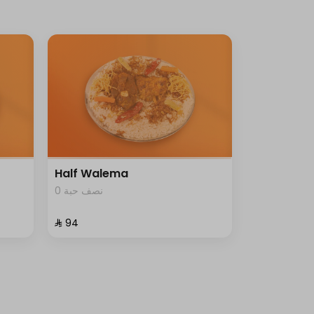
Half Walema
0 نصف حبة
⁨⁦‪‬ 94⁩