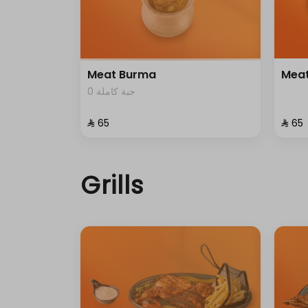
Meat Burma
Mea
0 حبة كاملة
⁨⁦‪‬ 65⁩
⁨⁦‪‬ 65⁩
Grills