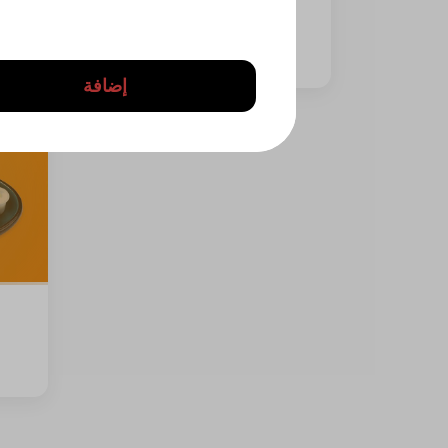
1628 سعرة حرارية • 0 نصف حبة
⁨⁦‪‬ 24⁩
إضافة