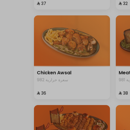
⁨⁦‪‬ 37⁩
⁨⁦‪‬ 32⁩
Chicken Awsal
Meat
98
982 سعرة حرارية
⁨⁦‪‬ 36⁩
⁨⁦‪‬ 38⁩