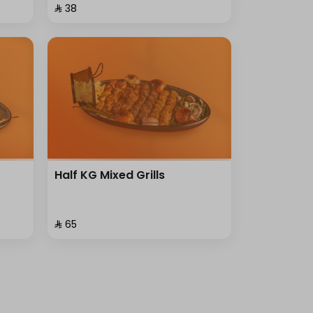
⁨⁦‪‬ 38⁩
Half KG Mixed Grills
⁨⁦‪‬ 65⁩