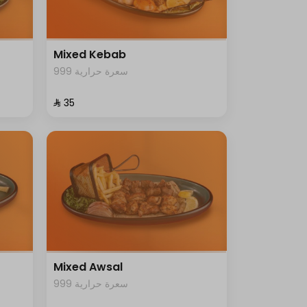
Mixed Kebab
999 سعرة حرارية
⁨⁦‪‬ 35⁩
Mixed Awsal
999 سعرة حرارية