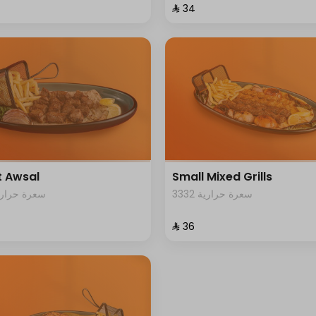
⁨⁦‪‬ 34⁩
 Awsal
Small Mixed Grills
3332 سعرة حرارية
1 سعرة حرارية
⁨⁦‪‬ 36⁩