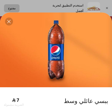
استخدم التطبيق لتجربة
مفتوح
أفضل
اختر العنوان
لحلويات
الساندوتشات
الكعك اللبناني
المشروبات
دجاج
ببسي عائلي وسط
الضريبة مشمولة