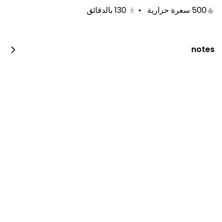
500 سعرة حرارية
•
130
بالدقائق
notes
دجاج فحم
600 kcal • 0 1_2_piece