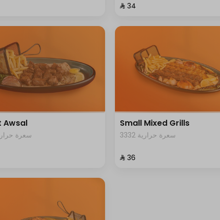
⁨⁦‪‬ 34⁩
 Awsal
Small Mixed Grills
3332 سعرة حرارية
1 سعرة حرارية
⁨⁦‪‬ 36⁩