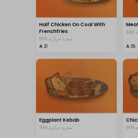
Half Chicken On Coal With
Meat
Frenchfries
9
600 سعرة حرارية
⁨⁦‪‬ 21⁩
⁨⁦‪‬ 35⁩
Eggplant Kebab
Chic
9
999 سعرة حرارية