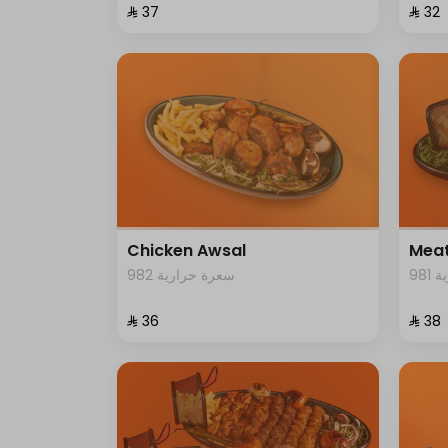
⁨⁦‪‬ 37⁩
⁨⁦‪‬ 32⁩
Chicken Awsal
Meat
98
982 سعرة حرارية
⁨⁦‪‬ 36⁩
⁨⁦‪‬ 38⁩