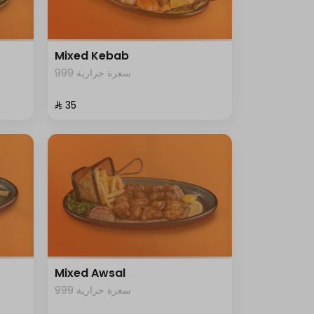
Mixed Kebab
999 سعرة حرارية
⁨⁦‪‬ 35⁩
Mixed Awsal
999 سعرة حرارية