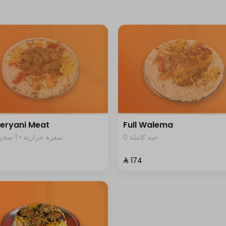
Beryani Meat
Full Walema
0 حبة كاملة
1203 سعرة حرارية • 1 صحن
⁨⁦‪‬ 174⁩