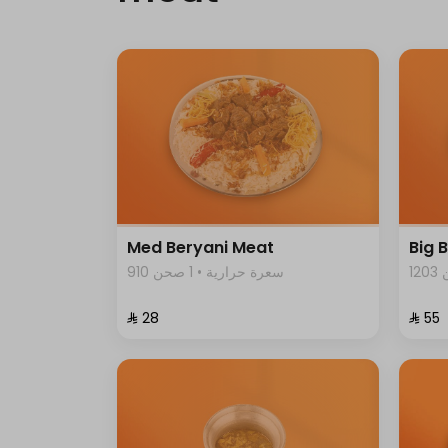
Med Beryani Meat
Big 
910 سعرة حرارية • 1 صحن
⁨⁦‪‬ 28⁩
⁨⁦‪‬ 55⁩