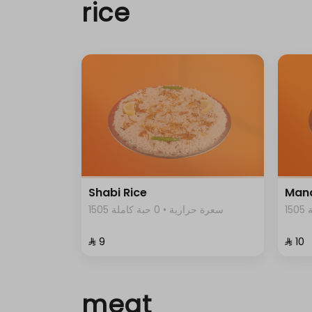
rice
Shabi Rice
Mand
1505 سعرة حرارية • 0 حبة كاملة
⁨⁦‪‬ 9⁩
⁨⁦‪‬ 10⁩
meat