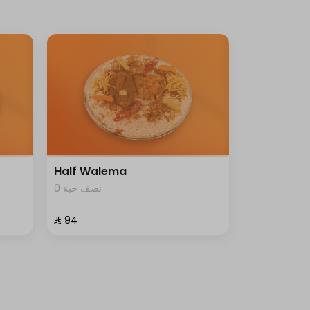
Half Walema
0 نصف حبة
⁨⁦‪‬ 94⁩