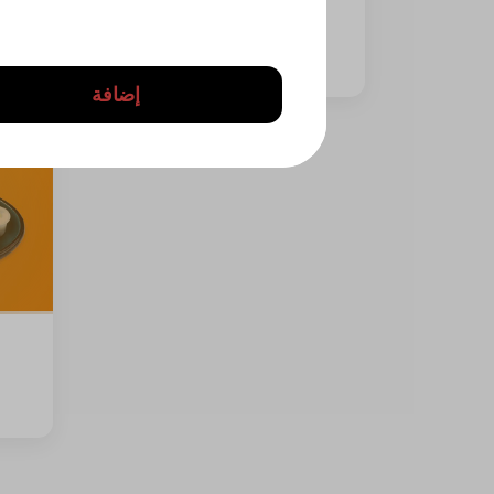
1628 سعرة حرارية • 0 نصف حبة
⁨⁦‪‬ 24⁩
إضافة