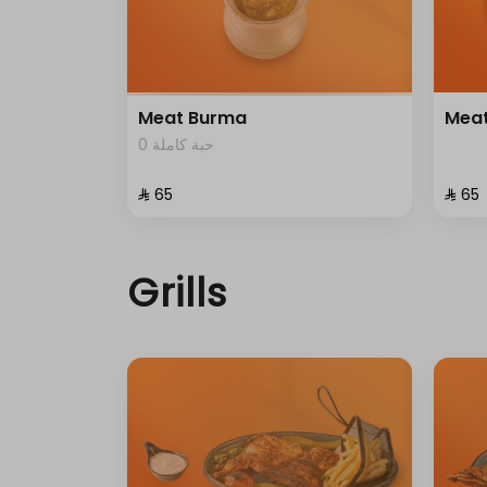
Meat Burma
Mea
0 حبة كاملة
⁨⁦‪‬ 65⁩
⁨⁦‪‬ 65⁩
Grills