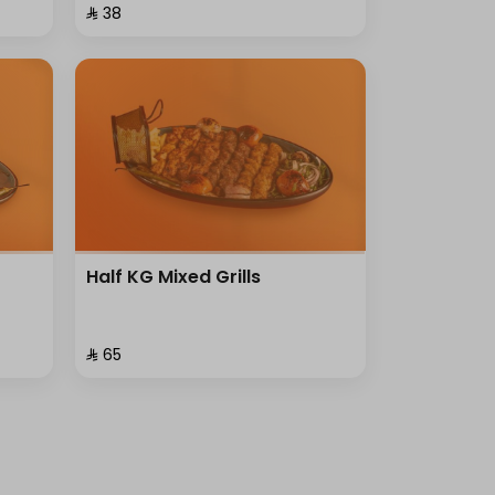
⁨⁦‪‬ 38⁩
Half KG Mixed Grills
⁨⁦‪‬ 65⁩