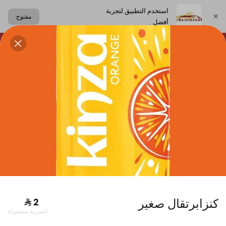
استخدم التطبيق لتجربة
مفتوح
أفضل
اختر العنوان
لحلويات
الساندوتشات
الكعك اللبناني
المشروبات
دجاج
كنزابرتقال صغير
الضريبة مشمولة