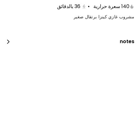
140 سعرة حرارية
•
36
بالدقائق
مشروب غازي كينزا برتقال صغير
notes
دجاج فحم
600 kcal • 0 1_2_piece