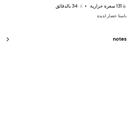
131 سعرة حرارية
•
34
بالدقائق
باستا خضار لذيذة
notes
دجاج فحم
600 kcal • 0 1_2_piece