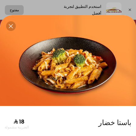
استخدم التطبيق لتجربة
مفتوح
أفضل
اختر العنوان
لحلويات
الساندوتشات
الكعك اللبناني
المشروبات
دجاج
باستا خضار
الضريبة مشمولة