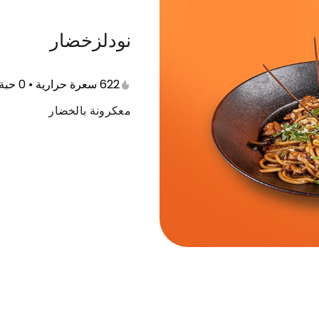
نودلزخضار
الباستا
نودلز
بيتزا
الحلويات
السان
622 سعرة حرارية • 0 حبة كاملة
معكرونة بالخضار
قلوبة
دجاج شوايه