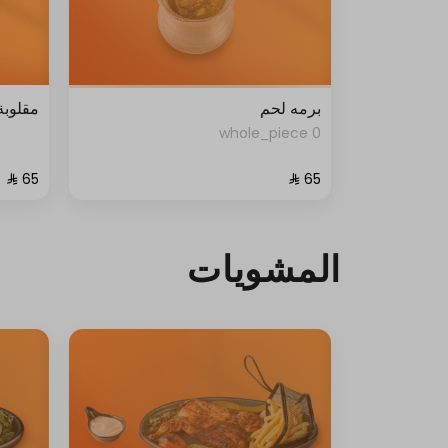
برمه لحم
مقلوبة
0 whole_piece
المشويات