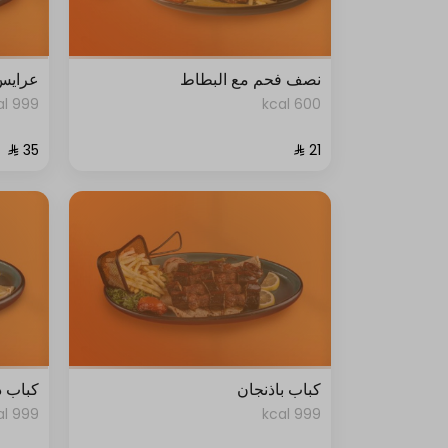
نصف فحم مع البطاط
عرايس
999 kcal
600 kcal
كباب باذنجان
كباب د
999 kcal
999 kcal