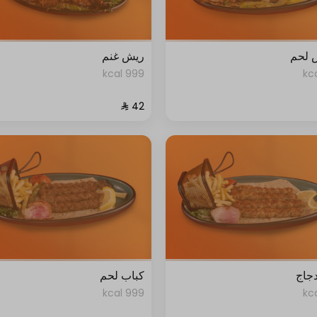
 لحم
ريش غنم
999 kcal
جاج
كباب لحم
999 kcal