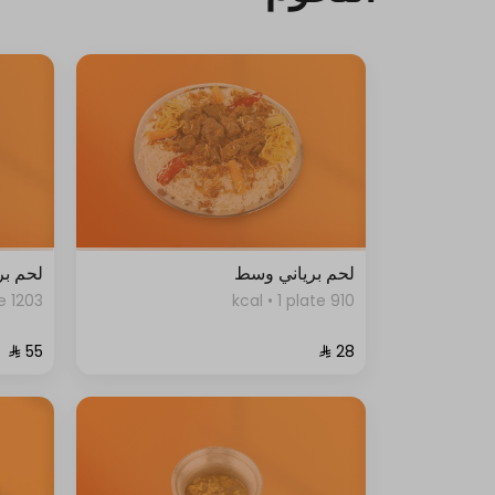
لحم برياني وسط
لحم بر
1203 kcal • 1 plate
910 kcal • 1 plate