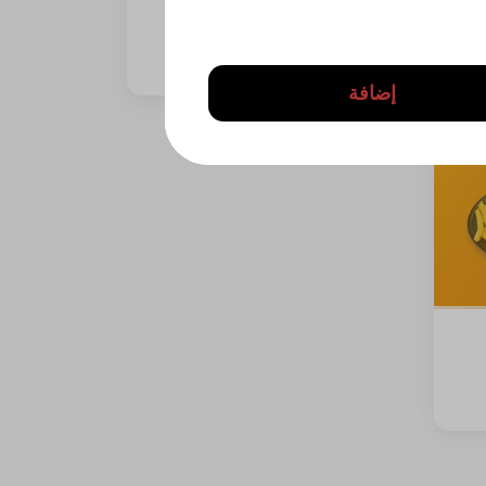
1628 kcal • 0 1_2_piece
إضافة