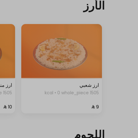
الأرز
ارز شعبي
ارز من
1505 kcal • 0 whole_piece
1505 kcal • 0 whole_piece
اللحوم