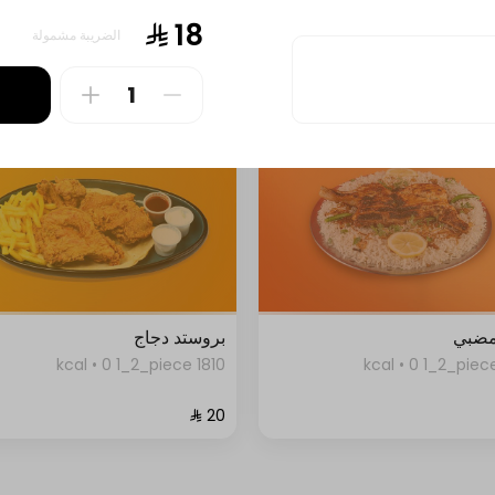
1928 kcal • 0 1_2_piece
الضريبة مشمولة
مضبي
بروستد دجاج
1810 kcal • 0 1_2_piece