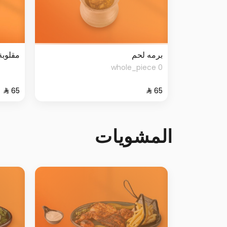
برمه لحم
مقلوبة
0 whole_piece
المشويات