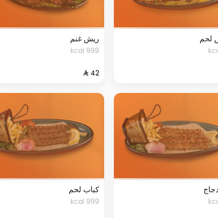
 لحم
ريش غنم
999 kcal
جاج
كباب لحم
999 kcal