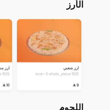
الأرز
ارز شعبي
ارز من
1505 kcal • 0 whole_piece
1505 kcal • 0 whole_piece
اللحوم