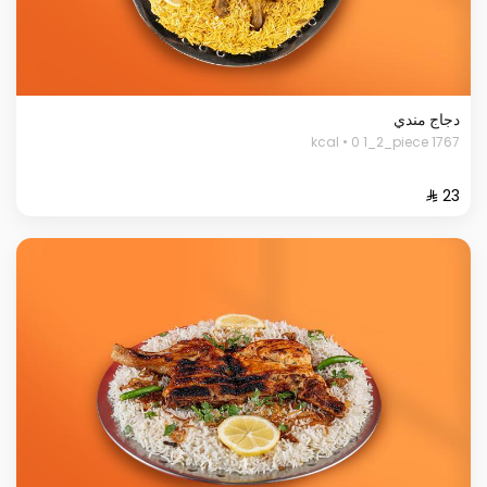
دجاج مندي
1767 kcal • 0 1_2_piece