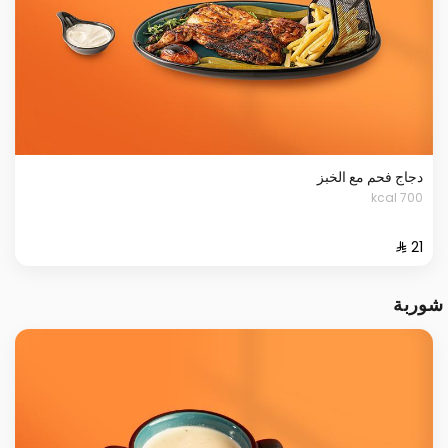
دجاج فحم مع الخبز
700 kcal
شوربة