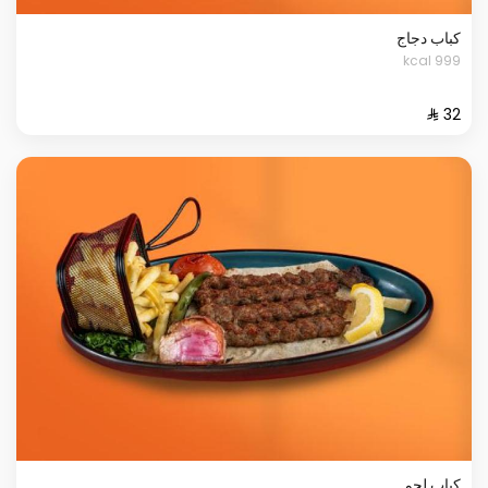
كباب دجاج
999 kcal
كباب لحم