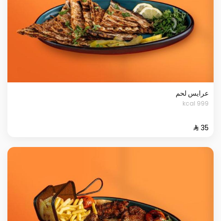
عرايس لحم
999 kcal