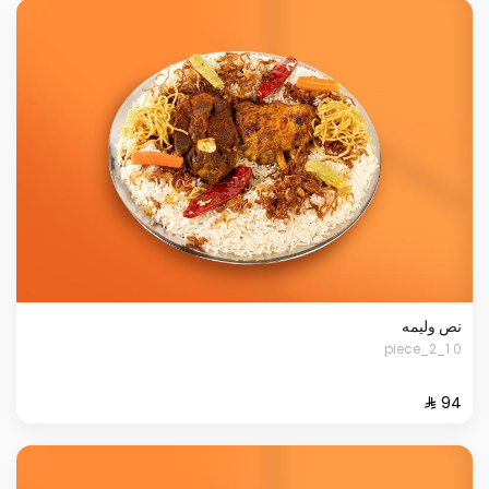
نص وليمه
0 1_2_piece