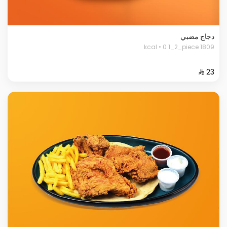
دجاج مضبي
1809 kcal • 0 1_2_piece