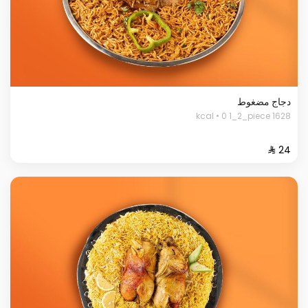
دجاج مضغوط
1628 kcal • 0 1_2_piece