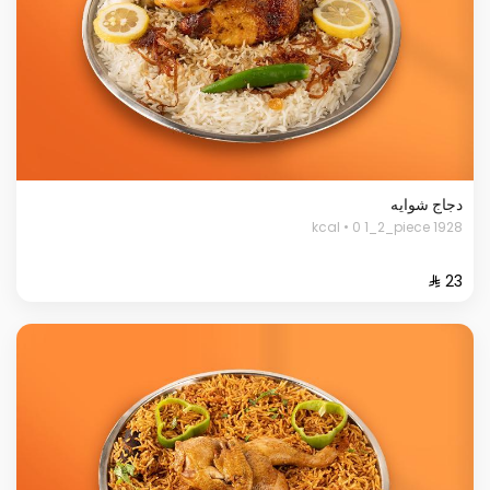
دجاج شوايه
1928 kcal • 0 1_2_piece