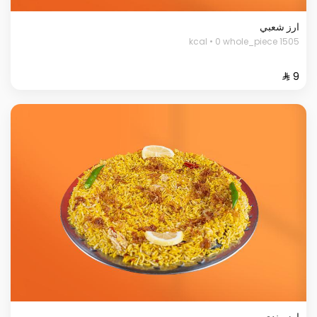
ارز شعبي
1505 kcal • 0 whole_piece
ارز مندي