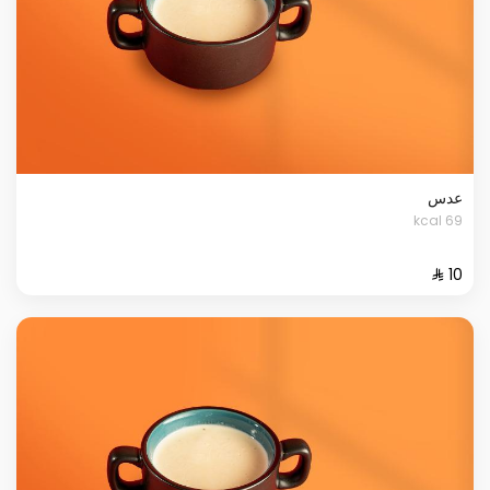
عدس
69 kcal