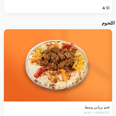
اللحوم
لحم برياني وسط
910 kcal • 1 plate