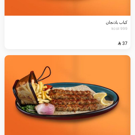
كباب باذنجان
999 kcal