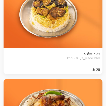
دجاج مقلوبة
2323 kcal • 0 1_2_piece