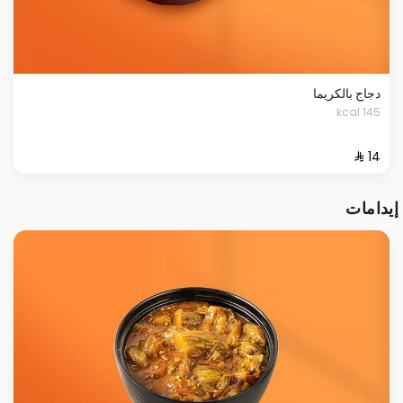
دجاج بالكريما
145 kcal
إيدامات