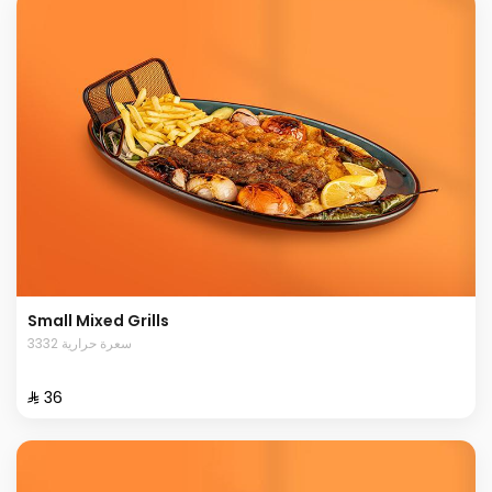
Small Mixed Grills
3332 سعرة حرارية
⁨⁦‪‬ 36⁩