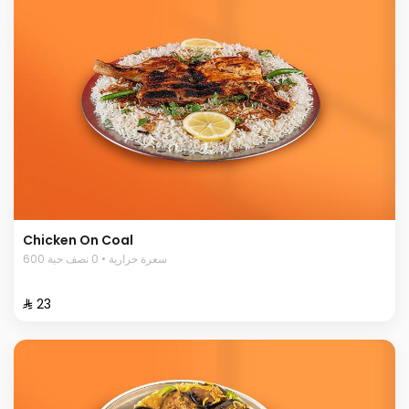
Chicken On Coal
600 سعرة حرارية • 0 نصف حبة
⁨⁦‪‬ 23⁩