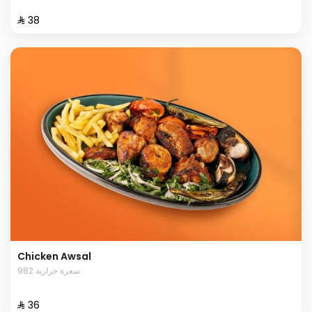
⁨⁦‪‬ 38⁩
Chicken Awsal
982 سعرة حرارية
⁨⁦‪‬ 36⁩