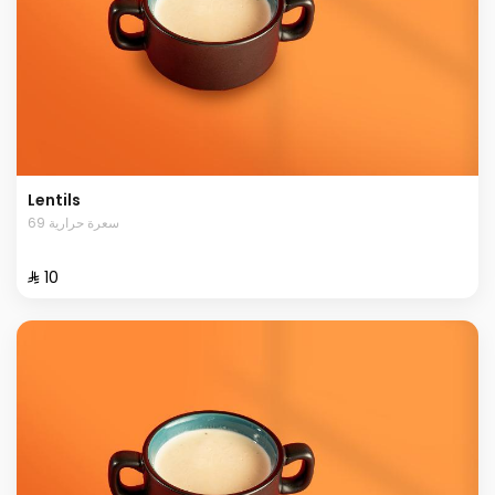
Lentils
69 سعرة حرارية
⁨⁦‪‬ 10⁩