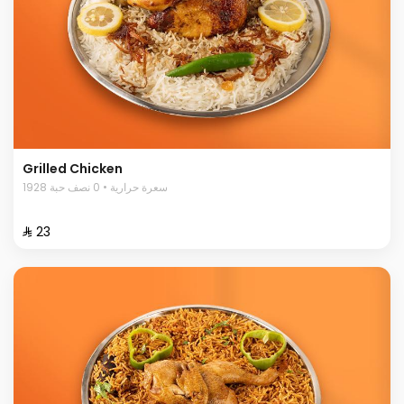
Grilled Chicken
1928 سعرة حرارية • 0 نصف حبة
⁨⁦‪‬ 23⁩