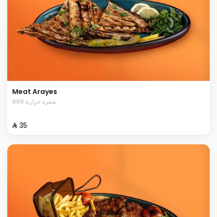
Meat Arayes
999 سعرة حرارية
⁨⁦‪‬ 35⁩