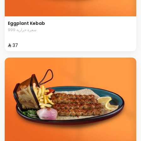
Eggplant Kebab
999 سعرة حرارية
⁨⁦‪‬ 37⁩