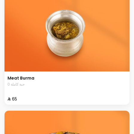
Meat Burma
0 حبة كاملة
⁨⁦‪‬ 65⁩