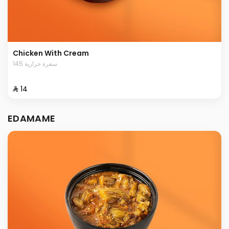
Chicken With Cream
145 سعرة حرارية
⁨⁦‪‬ 14⁩
EDAMAME