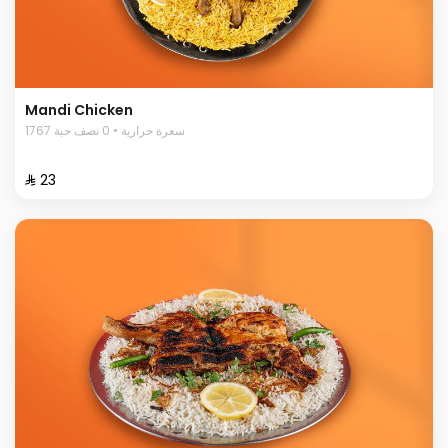
Mandi Chicken
1767 سعرة حرارية • 0 نصف حبة
⁨⁦‪‬ 23⁩