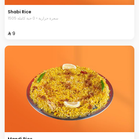
Shabi Rice
1505 سعرة حرارية • 0 حبة كاملة
⁨⁦‪‬ 9⁩
Mandi Rice