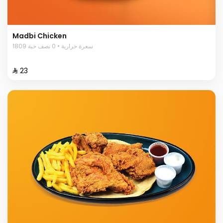
Madbi Chicken
1809 سعرة حرارية • 0 نصف حبة
⁨⁦‪‬ 23⁩