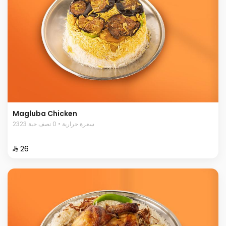
Magluba Chicken
2323 سعرة حرارية • 0 نصف حبة
⁨⁦‪‬ 26⁩