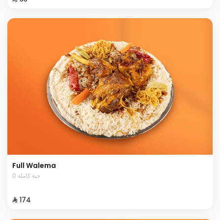
Full Walema
0 حبة كاملة
⁨⁦‪‬ 174⁩