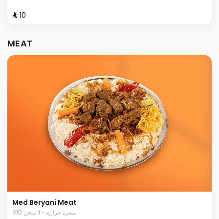
⁨⁦‪‬ 10⁩
MEAT
Med Beryani Meat
910 سعرة حرارية • 1 صحن