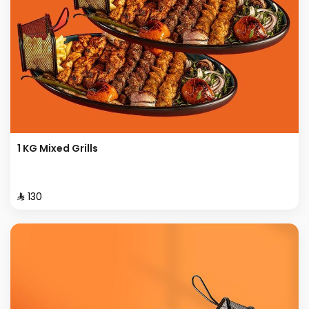
1 KG Mixed Grills
⁨⁦‪‬ 130⁩