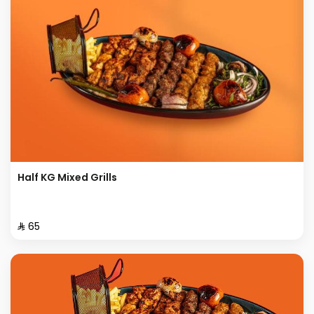
Half KG Mixed Grills
⁨⁦‪‬ 65⁩