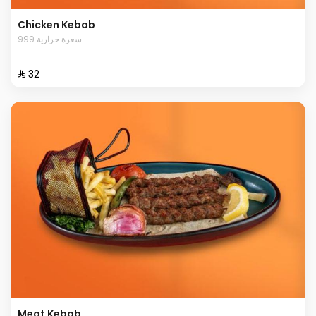
Chicken Kebab
999 سعرة حرارية
⁨⁦‪‬ 32⁩
Meat Kebab