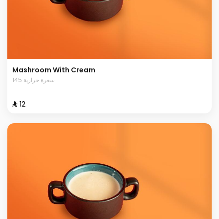
Mashroom With Cream
145 سعرة حرارية
⁨⁦‪‬ 12⁩