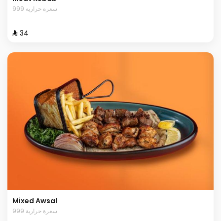
999 سعرة حرارية
⁨⁦‪‬ 34⁩
Mixed Awsal
999 سعرة حرارية