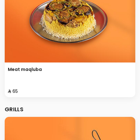
Meat maqluba
⁨⁦‪‬ 65⁩
GRILLS