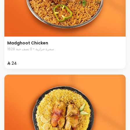
Madghoot Chicken
1628 سعرة حرارية • 0 نصف حبة
⁨⁦‪‬ 24⁩