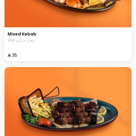
Mixed Kebab
999 سعرة حرارية
⁨⁦‪‬ 35⁩