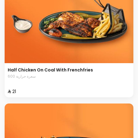
Half Chicken On Coal With Frenchfries
600 سعرة حرارية
⁨⁦‪‬ 21⁩