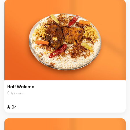
Half Walema
0 نصف حبة
⁨⁦‪‬ 94⁩