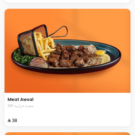
Meat Awsal
981 سعرة حرارية
⁨⁦‪‬ 38⁩