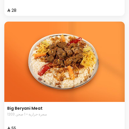
⁨⁦‪‬ 28⁩
Big Beryani Meat
1203 سعرة حرارية • 1 صحن
⁨⁦‪‬ 55⁩