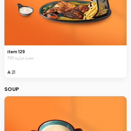
item 129
700 سعرة حرارية
⁨⁦‪‬ 21⁩
SOUP