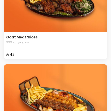
Goat Meat Slices
999 سعرة حرارية
⁨⁦‪‬ 42⁩