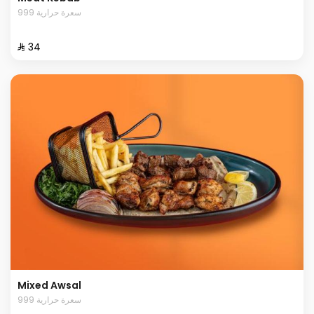
999 سعرة حرارية
⁨⁦‪‬ 34⁩
Mixed Awsal
999 سعرة حرارية