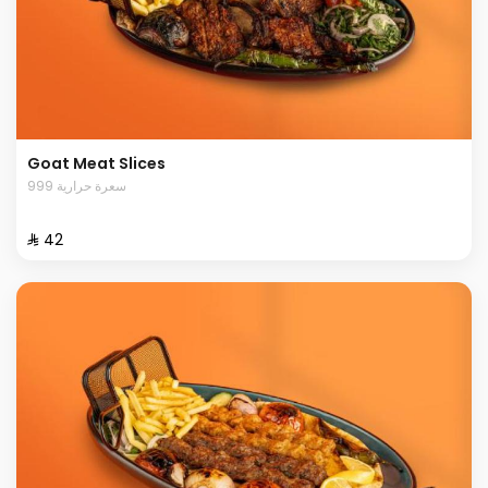
Goat Meat Slices
999 سعرة حرارية
⁨⁦‪‬ 42⁩