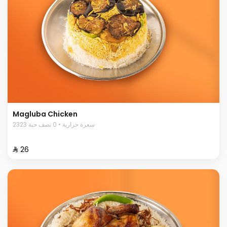
Magluba Chicken
2323 سعرة حرارية • 0 نصف حبة
⁨⁦‪‬ 26⁩