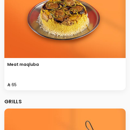
Meat maqluba
⁨⁦‪‬ 65⁩
GRILLS