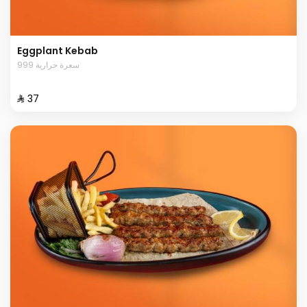
Eggplant Kebab
999 سعرة حرارية
⁨⁦‪‬ 37⁩