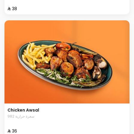
⁨⁦‪‬ 38⁩
Chicken Awsal
982 سعرة حرارية
⁨⁦‪‬ 36⁩