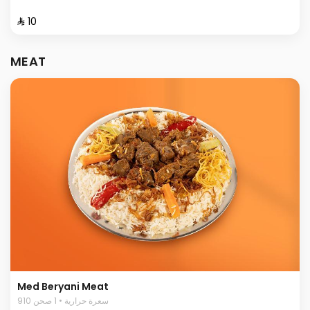
⁨⁦‪‬ 10⁩
MEAT
Med Beryani Meat
910 سعرة حرارية • 1 صحن