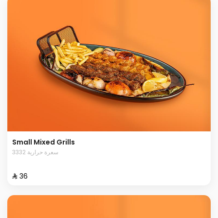
Small Mixed Grills
3332 سعرة حرارية
⁨⁦‪‬ 36⁩