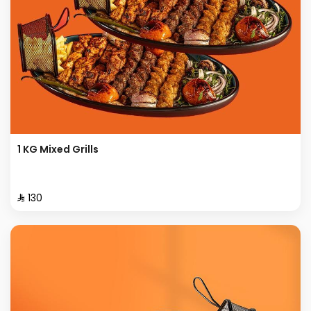
1 KG Mixed Grills
⁨⁦‪‬ 130⁩