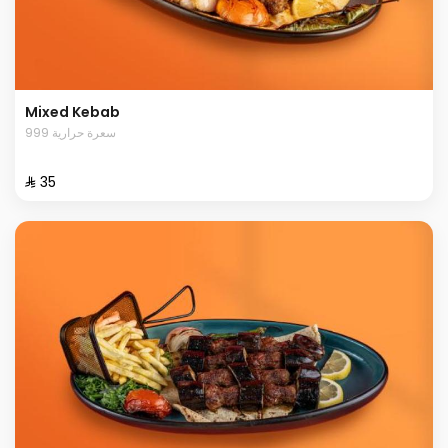
Mixed Kebab
999 سعرة حرارية
⁨⁦‪‬ 35⁩