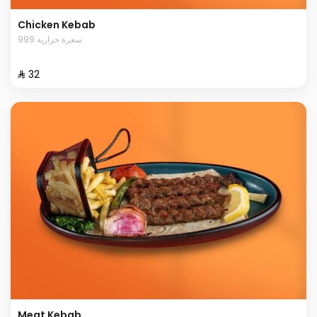
Chicken Kebab
999 سعرة حرارية
⁨⁦‪‬ 32⁩
Meat Kebab