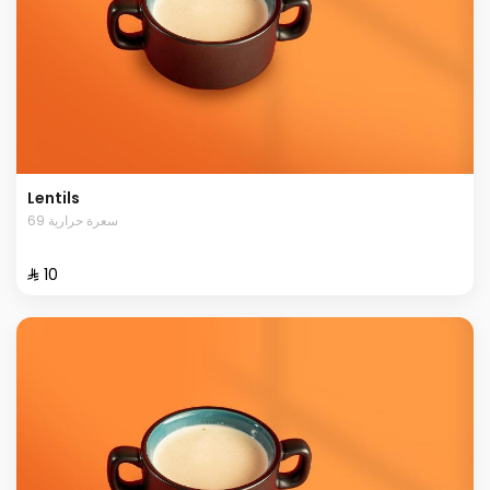
Lentils
69 سعرة حرارية
⁨⁦‪‬ 10⁩