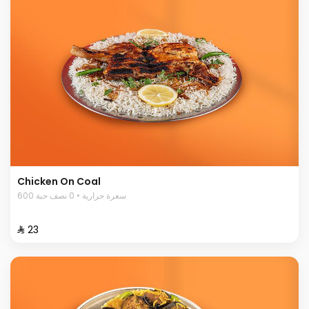
Chicken On Coal
600 سعرة حرارية • 0 نصف حبة
⁨⁦‪‬ 23⁩