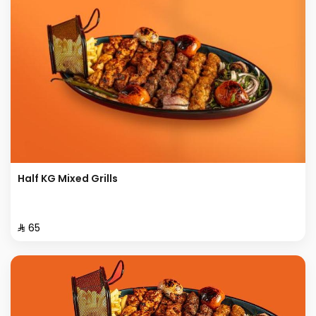
Half KG Mixed Grills
⁨⁦‪‬ 65⁩