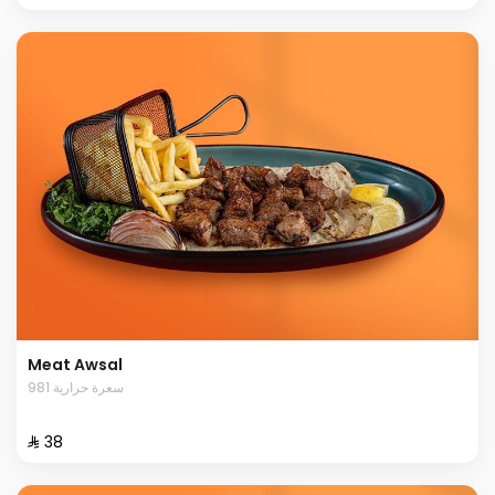
Meat Awsal
981 سعرة حرارية
⁨⁦‪‬ 38⁩