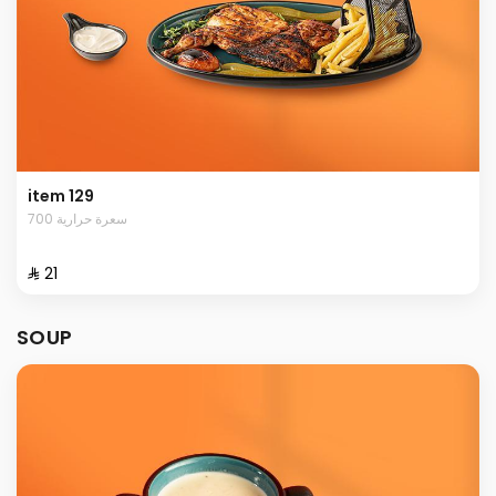
item 129
700 سعرة حرارية
⁨⁦‪‬ 21⁩
SOUP