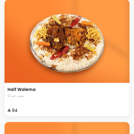
Half Walema
0 نصف حبة
⁨⁦‪‬ 94⁩