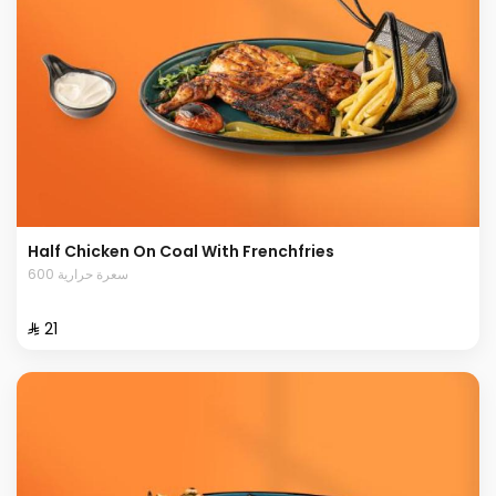
Half Chicken On Coal With Frenchfries
600 سعرة حرارية
⁨⁦‪‬ 21⁩