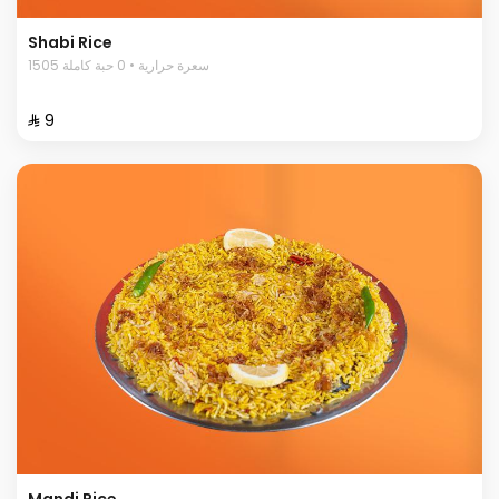
Shabi Rice
1505 سعرة حرارية • 0 حبة كاملة
⁨⁦‪‬ 9⁩
Mandi Rice