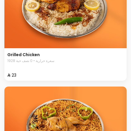
Grilled Chicken
1928 سعرة حرارية • 0 نصف حبة
⁨⁦‪‬ 23⁩