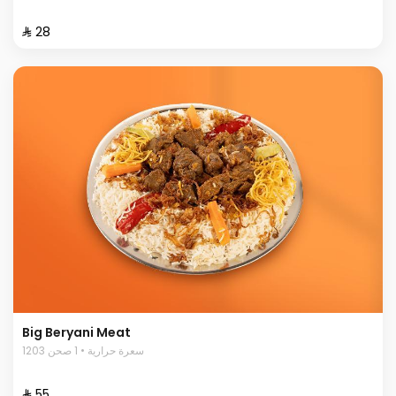
⁨⁦‪‬ 28⁩
Big Beryani Meat
1203 سعرة حرارية • 1 صحن
⁨⁦‪‬ 55⁩