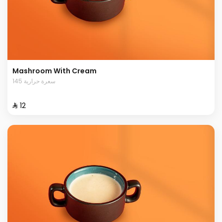
Mashroom With Cream
145 سعرة حرارية
⁨⁦‪‬ 12⁩