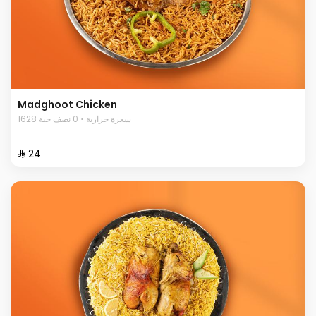
Madghoot Chicken
1628 سعرة حرارية • 0 نصف حبة
⁨⁦‪‬ 24⁩