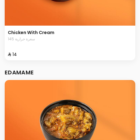
Chicken With Cream
145 سعرة حرارية
⁨⁦‪‬ 14⁩
EDAMAME