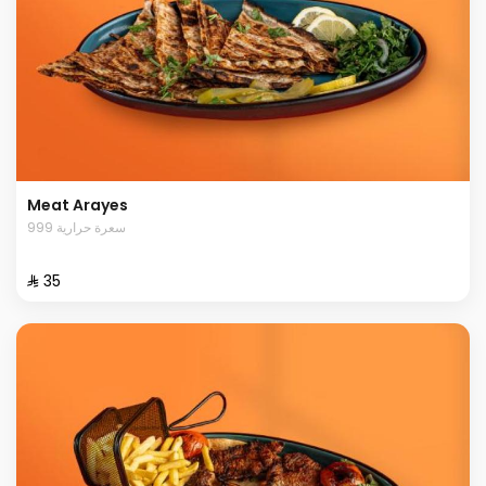
Meat Arayes
999 سعرة حرارية
⁨⁦‪‬ 35⁩