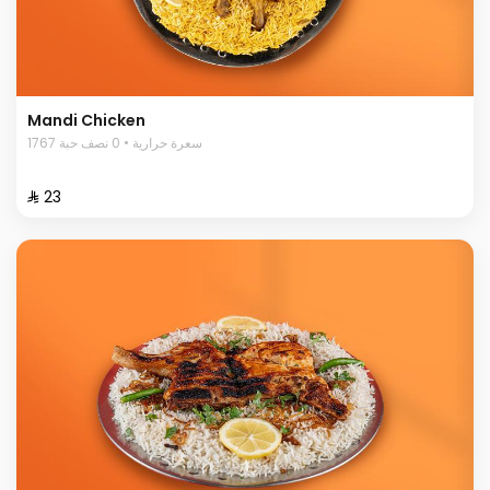
Mandi Chicken
1767 سعرة حرارية • 0 نصف حبة
⁨⁦‪‬ 23⁩