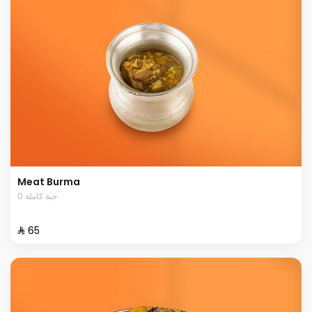
Meat Burma
0 حبة كاملة
⁨⁦‪‬ 65⁩