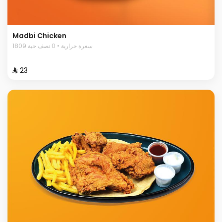
Madbi Chicken
1809 سعرة حرارية • 0 نصف حبة
⁨⁦‪‬ 23⁩