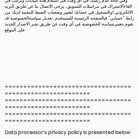
==================================
=======================
==================================
=======================
==================================
=======================
Data processor’s privacy policy is presented below: